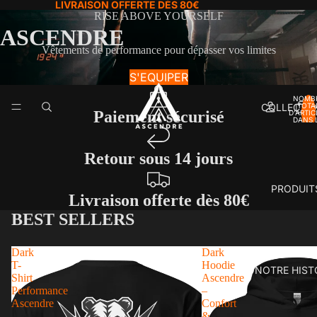
LIVRAISON OFFERTE DÈS 80€
RISE ABOVE YOURSELF
ASCENDRE
Vêtements de performance pour dépasser vos limites
S'EQUIPER
NOMB
COLLECTI
TOTA
Paiement sécurisé
D’ARTIC
DANS 
PANIER
Retour sous 14 jours
PRODUIT
Livraison offerte dès 80€
BEST SELLERS
Dark
Dark
T-
Hoodie
NOTRE HIST
Shirt
Ascendre
Performance
–
Ascendre
Confort
–
&