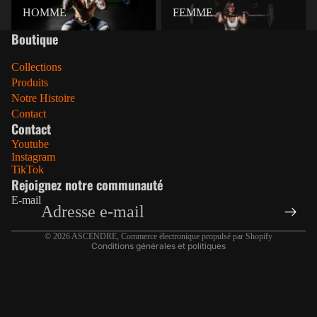
HOMME
FEMME
HOMME
FEMME
Boutique
Collections
Produits
Notre Histoire
Politique de confidentialité
Contact
Coordonnées
Contact
Politique de remboursement
Youtube
Instagram
Conditions d’utilisation
TikTok
Rejoignez notre communauté
Politique d’expédition
E-mail
Conditions générales de vente
Mentions légales
© 2026
ASCENDRE
,
Commerce électronique propulsé par Shopify
Conditions générales et politiques